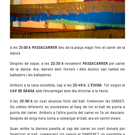
A les
21:00 h PASSACARRER
des de la plaça major fins el carrer de la
dansà.
Després de sopar, a les
22:30 h
novament
PASSACARRER
pel carrer
de la dansà. Ara, darrere dels festers i dels músics van també els
balladors i les balladores.
Arribats a la casa escollida, cap a les
22:45 h, L’EIXIDA
. Tot seguit el
CAP DE DANSA
amb l’encarregat eixe dia d’incitar a la festa.
A les
23:00 h
un coet anuncia l’inici del ball. Comencen les DANSES.
Sis cobles diferents es succeeixen al llarg de tot el ball de punta a
punta del carrer. Arribats a l’altra punta del carrer es fa un descans.
Després de mitja hora torna a començar el ball, ara en sentit invers.
Quan arribe la darrera parella al cap del carrer un coet donarà per
finalitzat el ball, començant tot seguit el DANSERET un pasdoble a